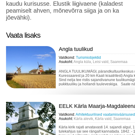
kaudu kurisusse. Elustik liigivaene (kaladest
peamiselt ahven, mõnevõrra siiga ja on ka
jõevähki).
Vaata lisaks
Angla tuulikud
Valdkond:
Turismiobjektid
Asukoht:
Angla küla, Leisi vald, Saaremaa
ANGLA TUULIKUMÄGI, pärandkultuurikeskus 
Kuressaarest ja 20 km Kaali kraatritest) Angla 
Sind nelja tee ristis sajandivanune tuulikumäg
pukktuuliku ja hollandi tuuleveskiga. Saate näh
EELK Kärla Maarja-Magdaleena 
Valdkond:
Arhitektuurilised vaatamisväärsused
Asukoht:
Kärla alevik, Kärla vald, Saaremaa
Kärla kirik rajati arvatavasti 14. sajandi algul, 
tulekahjus sai see rängalt kannatada. 1842. - 