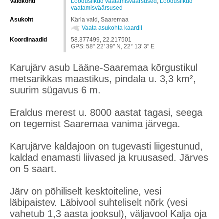
Valdkond
Looduslikud vaatamisväärsused
,
Looduslikud
vaatamisväärsused
Asukoht
Kärla vald, Saaremaa
Vaata asukohta kaardil
Koordinaadid
58.377499, 22.217501
GPS: 58° 22' 39" N, 22° 13' 3" E
Karujärv asub Lääne-Saaremaa kõrgustikul
metsarikkas maastikus, pindala u. 3,3 km²,
suurim sügavus 6 m.
Eraldus merest u. 8000 aastat tagasi, seega
on tegemist Saaremaa vanima järvega.
Karujärve kaldajoon on tugevasti liigestunud,
kaldad enamasti liivased ja kruusased. Järves
on 5 saart.
Järv on põhiliselt kesktoiteline, vesi
läbipaistev. Läbivool suhteliselt nõrk (vesi
vahetub 1,3 aasta jooksul), väljavool Kalja oja