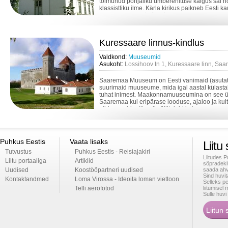
toimunud põhjaliku ümberehituse käigus sai 
klassistliku ilme. Kärla kirikus paikneb Eesti k
renessansspuuskultuuri...
Kuressaare linnus-kindlus
Valdkond:
Muuseumid
Asukoht:
Lossihoov tn 1, Kuressaare linn, Sa
Saaremaa Muuseum on Eesti vanimaid (asutat
suurimaid muuseume, mida igal aastal külast
tuhat inimest. Maakonnamuuseumina on see ü
Saaremaa kui eripärase looduse, ajaloo ja kul
piirkonna identiteedi säilitajaid ja tuge...
Puhkus Eestis
Vaata lisaks
Liitu
Tutvustus
Puhkus Eestis - Reisiajakiri
Liitudes 
Liitu portaaliga
Artiklid
sõpradekl
Uudised
Koostööpartneri uudised
saada ahv
Sind huvi
Kontaktandmed
Loma Virossa - Ideoita loman viettoon
Selleks p
Telli aerofotod
liitumise
Sulle huv