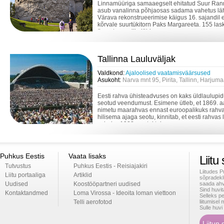
Linnamüüriga samaaegselt ehitatud Suur Ran
asub vanalinna põhjaosas sadama vahetus l
Värava rekonstrueerimise käigus 16. sajandil eh
kõrvale suurtükitorn Paks Margareeta. 155 la
ümar torn, mille läbi...
Tallinna Lauluväljak
Valdkond:
Ajaloolised vaatamisväärsused
Asukoht:
Narva mnt 95, Pirita, Tallinn, Harjum
Eesti rahva ühisteadvuses on kaks üldlaulupi
seotud veendumust. Esimene ütleb, et 1869. aa
nimetu maarahvas ennast euroopalikuks rahvak
hilisema ajaga seotu, kinnitab, et eesti rahvas 
vabaks. 1988. aastal toimus...
Puhkus Eestis
Vaata lisaks
Liitu
Tutvustus
Puhkus Eestis - Reisiajakiri
Liitudes 
Liitu portaaliga
Artiklid
sõpradekl
Uudised
Koostööpartneri uudised
saada ahv
Sind huvi
Kontaktandmed
Loma Virossa - Ideoita loman viettoon
Selleks p
Telli aerofotod
liitumise
Sulle huv