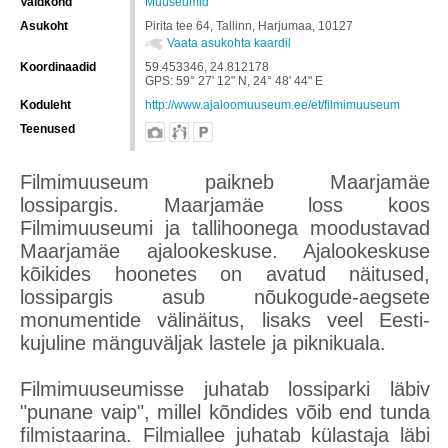
Valdkond
Muuseumid
Asukoht
Pirita tee 64, Tallinn, Harjumaa, 10127
Vaata asukohta kaardil
Koordinaadid
59.453346, 24.812178
GPS: 59° 27' 12" N, 24° 48' 44" E
Koduleht
http://www.ajaloomuuseum.ee/et/filmimuuseum
Teenused
Filmimuuseum paikneb Maarjamäe
lossipargis. Maarjamäe loss koos
Filmimuuseumi ja tallihoonega moodustavad
Maarjamäe ajalookeskuse. Ajalookeskuse
kõikides hoonetes on avatud näitused,
lossipargis asub nõukogude-aegsete
monumentide välinäitus, lisaks veel Eesti-
kujuline mänguväljak lastele ja piknikuala.
Filmimuuseumisse juhatab lossiparki läbiv
"punane vaip", millel kõndides võib end tunda
filmistaarina. Filmiallee juhatab külastaja läbi