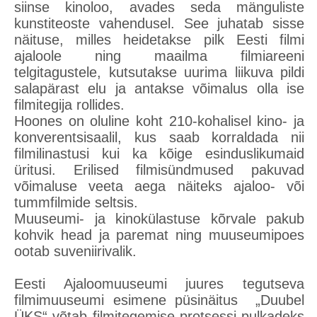
siinse kinoloo, avades seda mänguliste
kunstiteoste vahendusel. See juhatab sisse
näituse, milles heidetakse pilk Eesti filmi
ajaloole ning maailma filmiareeni
telgitagustele, kutsutakse uurima liikuva pildi
salapärast elu ja antakse võimalus olla ise
filmitegija rollides.
Hoones on oluline koht 210-kohalisel kino- ja
konverentsisaalil, kus saab korraldada nii
filmilinastusi kui ka kõige esinduslikumaid
üritusi. Erilised filmisündmused pakuvad
võimaluse veeta aega näiteks ajaloo- või
tummfilmide seltsis.
Muuseumi- ja kinokülastuse kõrvale pakub
kohvik head ja paremat ning muuseumipoes
ootab suveniirivalik.
Eesti Ajaloomuuseumi juures tegutseva
filmimuuseumi esimene püsinäitus „Duubel
ÜKS“ võtab filmitegemise protsessi pulkadeks