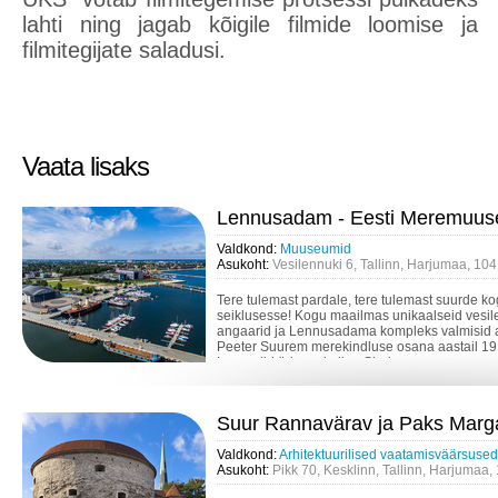
lahti ning jagab kõigile filmide loomise ja
filmitegijate saladusi.
Vaata lisaks
Lennusadam - Eesti Meremuu
Valdkond:
Muuseumid
Asukoht:
Vesilennuki 6, Tallinn, Harjumaa, 10
Tere tulemast pardale, tere tulemast suurde k
seiklusesse! Kogu maailmas unikaalseid vesil
angaarid ja Lennusadama kompleks valmisid a
Peeter Suurem merekindluse osana aastail 19
Legendid ärkavad ellu - Sind...
Suur Rannavärav ja Paks Marg
Valdkond:
Arhitektuurilised vaatamisväärsused
Asukoht:
Pikk 70, Kesklinn, Tallinn, Harjumaa,