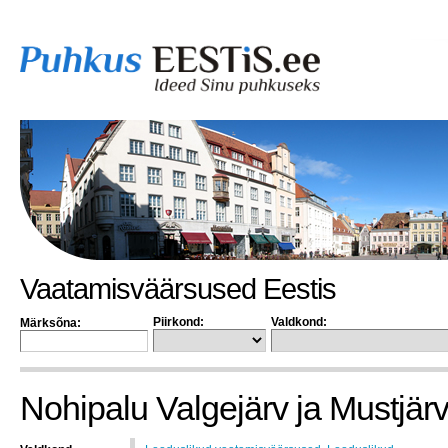
Vaatamisväärsused Eestis
Piirkond:
Valdkond:
Märksõna:
Nohipalu Valgejärv ja Mustjär