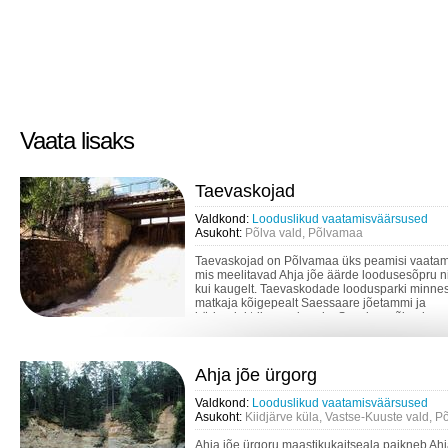
Vaata lisaks
Taevaskojad
Valdkond:
Looduslikud vaatamisväärsused
Asukoht:
Põlva vald, Põlvamaa
Taevaskojad on Põlvamaa üks peamisi vaatam
mis meelitavad Ahja jõe äärde loodusesõpru ni
kui kaugelt. Taevaskodade loodusparki minne
matkaja kõigepealt Saessaare jõetammi ja
hüdroelektrijaama juurde. Suvel on võimalus m
Ahja jõe ürgorg
Valdkond:
Looduslikud vaatamisväärsused
Asukoht:
Kiidjärve küla, Vastse-Kuuste vald, 
Ahja jõe ürgoru maastikukaitseala paikneb Ahj