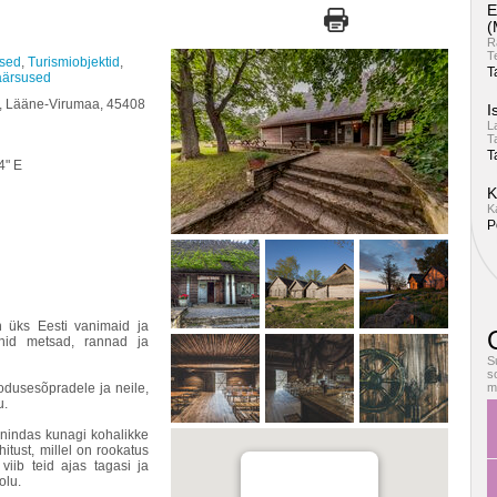
E
(
R
T
used
,
Turismiobjektid
,
T
väärsused
ald, Lääne-Virumaa, 45408
I
L
T
T
4" E
K
K
P
 üks Eesti vanimaid ja
O
unid metsad, rannad ja
S
s
oodusesõpradele ja neile,
m
u.
eenindas kunagi kohalikke
hitust, millel on rookatus
viib teid ajas tagasi ja
olu.