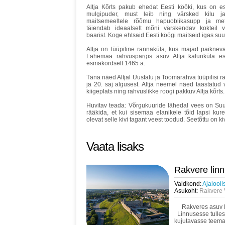
Altja Kõrts pakub ehedat Eesti kööki, kus on e
mulgipuder, must leib ning värsked kilu j
maitsemeeltele rõõmu hapuoblikasupp ja me
täiendab ideaalselt mõni värskendav kokteil v
baarist. Koge ehtsaid Eesti köögi maitseid igas suu
Altja on tüüpiline rannaküla, kus majad paikneva
Lahemaa rahvuspargis asuv Altja kaluriküla esin
esmakordselt 1465 a.
Täna näed Altjal Uustalu ja Toomarahva tüüpilisi ra
ja 20. saj algusest. Altja neemel näed taastatud
kiigeplats ning rahvuslikke roogi pakkuv Altja kõrts.
Huvitav teada: Võrgukuuride lähedal vees on Suu
rääkida, et kui sisemaa elanikele tõid lapsi kure
olevat selle kivi tagant veest toodud. Seetõttu on kiv
Vaata lisaks
Rakvere lin
Valdkond:
Ajalool
Asukoht:
Rakvere V
Rakveres asuv li
Linnusesse tulles 
kujutavasse teemap