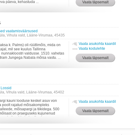
va päeva, kehastuda ...
s
ised vaatamisväärsused
la, Vihula vald, Lääne-Virumaa, 45435
Vaata asukohta kaardil
a k. Palms) oli rüütlimõis, mida on
Vaata kodulehte
ajal, mil see kuulus Tallinna
kli nunnakloostri valdusse. 1510. vahetas
tram Jungega Nabala mõisa vastu. ...
 Lossid
la, Vihula vald, Lääne-Virumaa, 45402
gi kauni looduse keskel asuv von
Vaata asukohta kaardil
 poolt rajatud mõisakompleks
 alleede, mõisapargi ja tiikidega. 500
mõisast on praeguseks kujunenud
s-, kultuuri-ja turismikeskus. ...