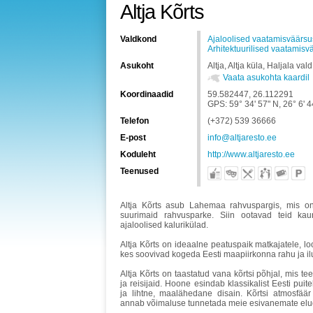
Altja Kõrts
Valdkond
Ajaloolised vaatamisväärs
Arhitektuurilised vaatamis
Asukoht
Altja, Altja küla, Haljala v
Vaata asukohta kaardil
Koordinaadid
59.582447, 26.112291
GPS: 59° 34' 57" N, 26° 6' 4
Telefon
(+372) 539 36666
E-post
info@altjaresto.ee
Koduleht
http://www.altjaresto.ee
Teenused
Altja Kõrts asub Lahemaa rahvuspargis, mis on
suurimaid rahvusparke. Siin ootavad teid ka
ajaloolised kalurikülad.
Altja Kõrts on ideaalne peatuspaik matkajatele, l
kes soovivad kogeda Eesti maapiirkonna rahu ja il
Altja Kõrts on taastatud vana kõrtsi põhjal, mis t
ja reisijaid. Hoone esindab klassikalist Eesti puite
ja lihtne, maalähedane disain. Kõrtsi atmosfäär 
annab võimaluse tunnetada meie esivanemate elu