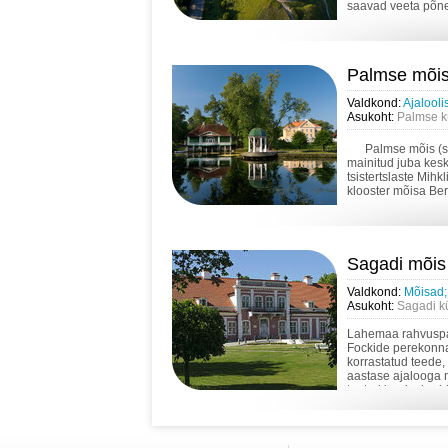
saavad veeta põne
Palmse mõi
Valdkond:
Ajalool
Asukoht:
Palmse kü
Palmse mõis (saks
mainitud juba kesk
tsistertslaste Mih
klooster mõisa Ber
Sagadi mõis
Valdkond:
Mõisad;
Asukoht:
Sagadi kü
Lahemaa rahvuspar
Fockide perekonna
korrastatud teede,
aastase ajalooga 
tuntud loodusharidu