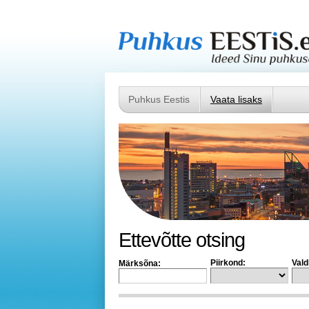
Puhkus Eestis
Vaata lisaks
Ettevõtte otsing
Piirkond:
Vald
Märksõna: