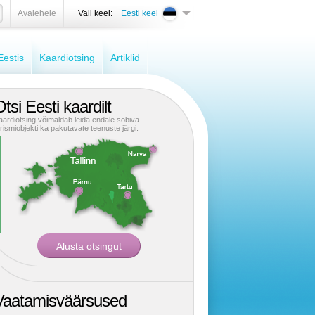
Avalehele
Vali keel:
Eesti keel
estis
Kaardiotsing
Artiklid
tsi Eesti kaardilt
aardiotsing võimaldab leida endale sobiva
urismiobjekti ka pakutavate teenuste järgi.
Vaatamisväärsused