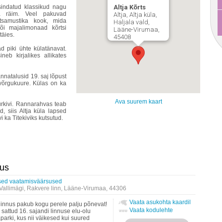
sindatud klassikud nagu
Altja Kõrts
a räim. Veel pakuvad
Altja, Altja küla,
tsamustika kook, mida
Haljala vald,
õi majalimonaad kõrtsi
Lääne-Virumaa,
täies.
45408
d piki ühte külatänavat.
eb kirjalikes allikates
nnatalusid 19. saj lõpust
 võrgukuure. Külas on ka
Ava suurem kaart
rkivi. Rannarahvas teab
d, siis Altja küla lapsed
i ka Titekiviks kutsutud.
nus
ised vaatamisväärsused
allimägi, Rakvere linn, Lääne-Virumaa, 44306
Vaata asukohta kaardil
nnus pakub kogu perele palju põnevat!
Vaata kodulehte
sattud 16. sajandi linnuse elu-olu
arki, kus nii väikesed kui suured