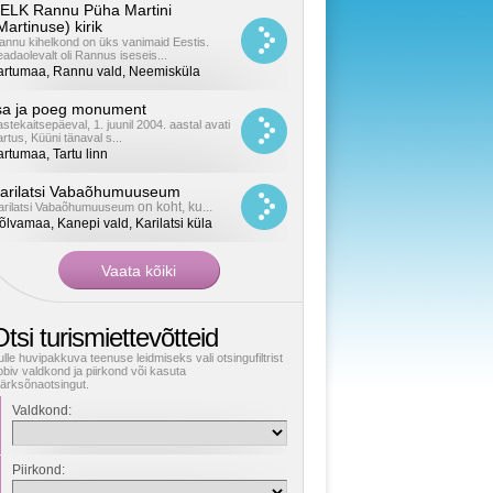
ELK Rannu Püha Martini
Martinuse) kirik
annu kihelkond on üks vanimaid Eestis.
eadaolevalt oli Rannus iseseis...
artumaa, Rannu vald, Neemisküla
sa ja poeg monument
astekaitsepäeval, 1. juunil 2004. aastal avati
artus, Küüni tänaval s...
artumaa, Tartu linn
arilatsi Vabaõhumuuseum
on koht, ku...
arilatsi Vabaõhumuuseum
õlvamaa, Kanepi vald, Karilatsi küla
tsi turismiettevõtteid
ulle huvipakkuva teenuse leidmiseks vali otsingufiltrist
obiv valdkond ja piirkond või kasuta
ärksõnaotsingut.
Valdkond:
Piirkond: