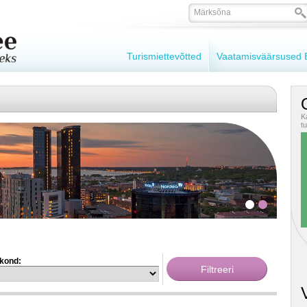
Turismiettevõtted
Vaatamisväärsused E
O
K
t
kond: