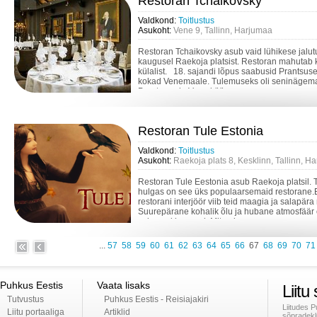
Restoran Tchaikovsky
Valdkond:
Toitlustus
Asukoht:
Vene 9, Tallinn, Harjumaa
Restoran Tchaikovsky asub vaid lühikese jalu
kaugusel Raekoja platsist. Restoran mahutab 
külalist. 18. sajandi lõpus saabusid Prantsus
kokad Venemaale. Tulemuseks oli seninägema
Prantsuse ja Vene köö...
Restoran Tule Estonia
Valdkond:
Toitlustus
Asukoht:
Raekoja plats 8, Kesklinn, Tallinn, 
Restoran Tule Eestonia asub Raekoja platsil. T
hulgas on see üks populaarsemaid restorane.E
restorani interjöör viib teid maagia ja salapär
Suurepärane kohalik õlu ja hubane atmosfäär 
esimesel korrusel. Mitmek...
...
57
58
59
60
61
62
63
64
65
66
67
68
69
70
71
Puhkus Eestis
Vaata lisaks
Liitu
Tutvustus
Puhkus Eestis - Reisiajakiri
Liitudes 
Liitu portaaliga
Artiklid
sõpradekl