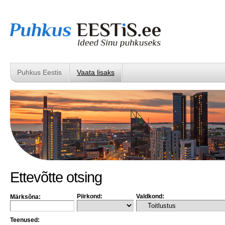
Puhkus Eestis
Vaata lisaks
Ettevõtte otsing
Piirkond:
Valdkond:
Märksõna:
Teenused: