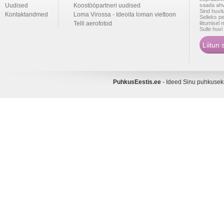
Uudised
Koostööpartneri uudised
saada ahv
Sind huvi
Kontaktandmed
Loma Virossa - Ideoita loman viettoon
Selleks p
Telli aerofotod
liitumise
Sulle huv
PuhkusEestis.ee
- Ideed Sinu puhkuse