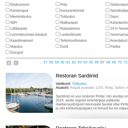
Ekskursioon
Pidu
Seiklusspor
Kämpingud
Karavanikohad
Spordivälj
Meelelahutus
Toitlustus
Saun
WiFi
Matkarajad
Kalastamin
Lõkkeplats
Ratsutamine
24 H Teeni
Lemmikloomad lubatud
Lastesõbralik
Seminarisa
Kaardimaksed
Telkimisvõimalus
Arvestatud 
Majutus
Dušš
Parkla
Discgolf
...
57
58
59
60
61
62
63
64
65
66
67
68
69
70
71
Restoran Sardiinid
Valdkond:
Toitlustus
Asukoht:
Regati puiestee 1/3/5, Pirita, Tallinn
Sardiinid on uus restoran Pirital, mis alustas 
2016. aasta sügisel eesmärgiga pakkuda
maitsenaudinguid merevaate taustal otse Pirita
ja olla kohtumispaigaks nii linnast kui ka väljas
tulijatele. Avarate akende ja kauni mere...