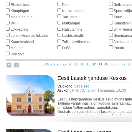
Ekskursioon
Pidu
Seiklusspor
Kämpingud
Karavanikohad
Spordivälj
Meelelahutus
Toitlustus
Saun
WiFi
Matkarajad
Kalastamin
Lõkkeplats
Ratsutamine
24 H Teeni
Lemmikloomad lubatud
Lastesõbralik
Seminarisa
Kaardimaksed
Telkimisvõimalus
Arvestatud 
Majutus
Dušš
Parkla
Discgolf
...
24
25
26
27
28
29
30
31
32
33
34
35
36
37
38
Eesti Lastekirjanduse Keskus
Valdkond:
Vaba aeg
Asukoht:
Pikk 73, Tallinn, Harjumaa, 10133
Eesti Lastekirjanduse Keskus asub muinasjutu
Tallinna vanalinnas ja on koduks lasteraamatu
on Edgar Valteri galerii, raamatukogu,
illustratsioonigaleriid, eesti lastekirjanduse aj
tutvustav varakamber ja maja maskoti Nu...