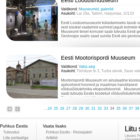
Eesti Loodusmuuseum
Valdkond:
Muuseumid, galeriid
Asukoht:
Lai 29a, Tallinn, Harjumaa, 10133
Eesti Loodusmuuseumi külastamiseks tasub v
sest sisukat vaatamist-uurimist jagub kolmele 
Muuseumi teisel korrusel saab tutvuda Eesti g
Geoloogia saalis saad uurida Eesti ala geoloog
ajalugu, mis ulat...
Eesti Mootorispordi Muuseum
Valdkond:
Vaba aeg
Asukoht:
Tööstuse tn 3, Turba alevik, Saue va
Mootorispordi Muuseum on ainulaadne kooslu
ajaloolisest hoonest ja maailmas haruldasest
võidusõidutehnika ekspositsioonist. Muuseum
saab tutvuda Eestis toodetud võidusõidutehni
Estonia vormelid, Vihuri mootorratt...
...
24
25
26
27
28
29
30
31
32
33
34
35
36
37
38
Puhkus Eestis
Vaata lisaks
Liitu
Tutvustus
Puhkus Eestis - Reisiajakiri
Liitudes 
Liitu portaaliga
Artiklid
sõpradekl