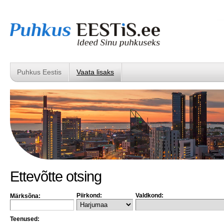
Puhkus Eestis
Vaata lisaks
Ettevõtte otsing
Piirkond:
Valdkond:
Märksõna:
Teenused: