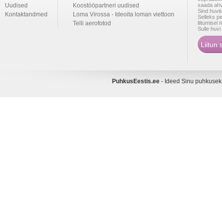
Uudised
Koostööpartneri uudised
saada ahv
Sind huvi
Kontaktandmed
Loma Virossa - Ideoita loman viettoon
Selleks p
Telli aerofotod
liitumise
Sulle huv
PuhkusEestis.ee
- Ideed Sinu puhkuse