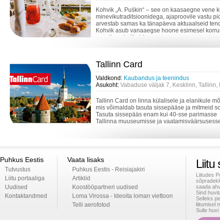
Kohvik „A. Puśkin“ – see on kaasaegne vene k
minevikutraditsioonidega, ajaproovile vastu p
arvestab samas ka tänapäeva aktuaalseid te
Kohvik asub vanaaegse hoone esimesel korru
vanalinna ja Kadrior...
Tallinn Card
Valdkond:
Kaubandus ja teenindus
Asukoht:
Vabaduse väljak 7, Kesklinn, Tallinn
Tallinn Card on linna külalisele ja elanikule mõ
mis võimaldab tasuta sissepääse ja mitmeid s
Tasuta sissepääs enam kui 40-sse parimasse
Tallinna muuseumisse ja vaatamisväärsusesse.
Puhkus Eestis
Vaata lisaks
Liitu
Tutvustus
Puhkus Eestis - Reisiajakiri
Liitudes 
Liitu portaaliga
Artiklid
sõpradekl
Uudised
Koostööpartneri uudised
saada ahv
Sind huvi
Kontaktandmed
Loma Virossa - Ideoita loman viettoon
Selleks p
Telli aerofotod
liitumise
Sulle huv