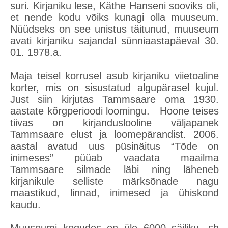
suri. Kirjaniku lese, Käthe Hanseni sooviks oli,
et nende kodu võiks kunagi olla muuseum.
Nüüdseks on see unistus täitunud, muuseum
avati kirjaniku sajandal sünniaastapäeval 30.
01. 1978.a.
Maja teisel korrusel asub kirjaniku viietoaline
korter, mis on sisustatud algupärasel kujul.
Just siin kirjutas Tammsaare oma 1930.
aastate kõrgperioodi loomingu. Hoone teises
tiivas on kirjanduslooline väljapanek
Tammsaare elust ja loomepärandist. 2006.
aastal avatud uus püsinäitus “Tõde on
inimeses” püüab vaadata maailma
Tammsaare silmade läbi ning läheneb
kirjanikule selliste märksõnade nagu
maastikud, linnad, inimesed ja ühiskond
kaudu.