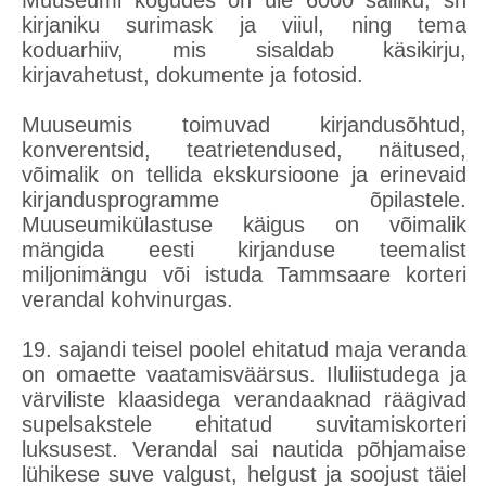
Muuseumi kogudes on üle 6000 säiliku, sh
kirjaniku surimask ja viiul, ning tema
koduarhiiv, mis sisaldab käsikirju,
kirjavahetust, dokumente ja fotosid.
Muuseumis toimuvad kirjandusõhtud,
konverentsid, teatrietendused, näitused,
võimalik on tellida ekskursioone ja erinevaid
kirjandusprogramme õpilastele.
Muuseumikülastuse käigus on võimalik
mängida eesti kirjanduse teemalist
miljonimängu või istuda Tammsaare korteri
verandal kohvinurgas.
19. sajandi teisel poolel ehitatud maja veranda
on omaette vaatamisväärsus. Iluliistudega ja
värviliste klaasidega verandaaknad räägivad
supelsakstele ehitatud suvitamiskorteri
luksusest. Verandal sai nautida põhjamaise
lühikese suve valgust, helgust ja soojust täiel