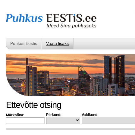
Puhkus Eestis
Vaata lisaks
Ettevõtte otsing
Piirkond:
Valdkond:
Märksõna: