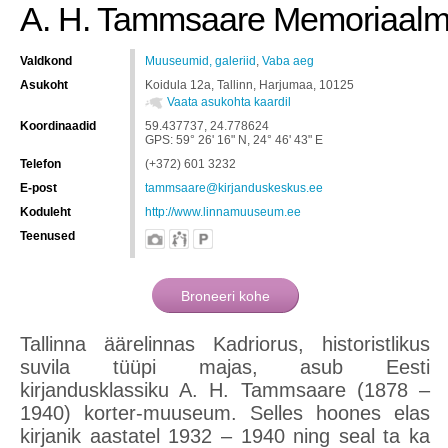
A. H. Tammsaare Memoriaal
Valdkond
Muuseumid, galeriid
,
Vaba aeg
Asukoht
Koidula 12a, Tallinn, Harjumaa, 10125
Vaata asukohta kaardil
Koordinaadid
59.437737, 24.778624
GPS: 59° 26' 16" N, 24° 46' 43" E
Telefon
(+372) 601 3232
E-post
tammsaare@kirjanduskeskus.ee
Koduleht
http://www.linnamuuseum.ee
Teenused
Tallinna äärelinnas Kadriorus, historistlikus
suvila tüüpi majas, asub Eesti
kirjandusklassiku A. H. Tammsaare (1878 –
1940) korter-muuseum. Selles hoones elas
kirjanik aastatel 1932 – 1940 ning seal ta ka