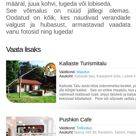
määral, juua kohvi, lugeda või lobiseda.
See võimalus on nüüd jällegi olemas.
Oodatud on kõik, kes naudivad verandade
valgust ja hubasust, armastavad vaadata
vanu fotosid ning lugeda!
Vaata lisaks
Kallaste Turismitalu
Valdkond:
Majutus
Asukoht:
Kallaste talu, Kasepere küla, Lääne-
Kallaste Talu asub iidse männimetsa keskel, p
jõe kõrgel kaldal. See on ehtne maatalu, kus p
valmivad maitsvad road, ahjus taluleib ja karj
keksivad kitsetalled. Pere või sõprade seltsis 
Pushkin Cafe
Valdkond:
Toitlustus
Asukoht:
Narva mnt 36, Kesklinn, Tallinn, Har