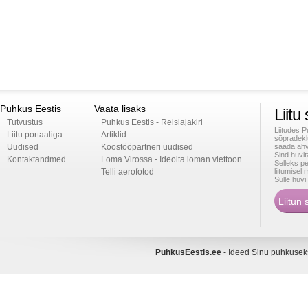
Puhkus Eestis
Vaata lisaks
Liitu
Tutvustus
Puhkus Eestis - Reisiajakiri
Liitudes 
Liitu portaaliga
Artiklid
sõpradekl
Uudised
Koostööpartneri uudised
saada ahv
Sind huvi
Kontaktandmed
Loma Virossa - Ideoita loman viettoon
Selleks p
Telli aerofotod
liitumise
Sulle huv
PuhkusEestis.ee
- Ideed Sinu puhkuse