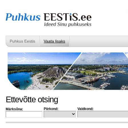
Puhkus Eestis
Vaata lisaks
Ettevõtte otsing
Piirkond:
Valdkond:
Märksõna: