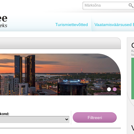
Turismiettevõtted
Vaatamisväärsused E
O
K
t
kond: