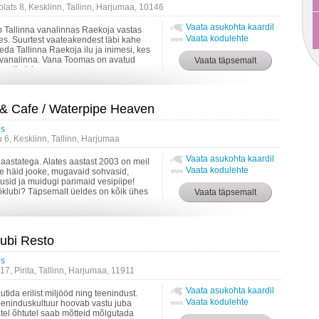
lats 8, Kesklinn, Tallinn, Harjumaa, 10146
Vaata asukohta kaardil
Tallinna vanalinnas Raekoja vastas
Vaata kodulehte
es. Suurtest vaateakendest läbi kahe
eda Tallinna Raekoja ilu ja inimesi, kes
 vanalinna. Vana Toomas on avatud
mikul, kus ...
 & Cafe / Waterpipe Heaven
us
 6, Kesklinn, Tallinn, Harjumaa
Vaata asukohta kaardil
aastatega. Alates aastast 2003 on meil
Vaata kodulehte
e häid jooke, mugavaid sohvasid,
sid ja muidugi parimaid vesipiipe!
ööklubi? Täpsemalt üeldes on kõik ühes
..
lubi Resto
us
 17, Pirita, Tallinn, Harjumaa, 11911
Vaata asukohta kaardil
tida erilist miljööd ning teenindust.
Vaata kodulehte
eninduskultuur hoovab vastu juba
el õhtutel saab mõtteid mõlgutada