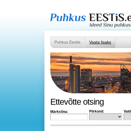
Puhkus Eestis
Vaata lisaks
Ettevõtte otsing
Piirkond:
Vald
Märksõna: