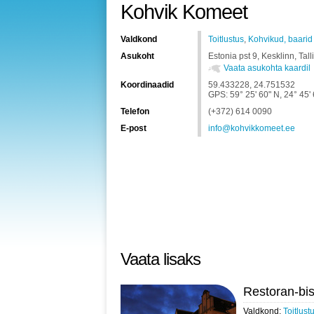
Kohvik Komeet
Valdkond
Toitlustus
,
Kohvikud, baarid
Asukoht
Estonia pst 9, Kesklinn, Ta
Vaata asukohta kaardil
Koordinaadid
59.433228, 24.751532
GPS: 59° 25' 60" N, 24° 45' 
Telefon
(+372) 614 0090
E-post
info@kohvikkomeet.ee
Vaata lisaks
Restoran-bi
Valdkond:
Toitlust