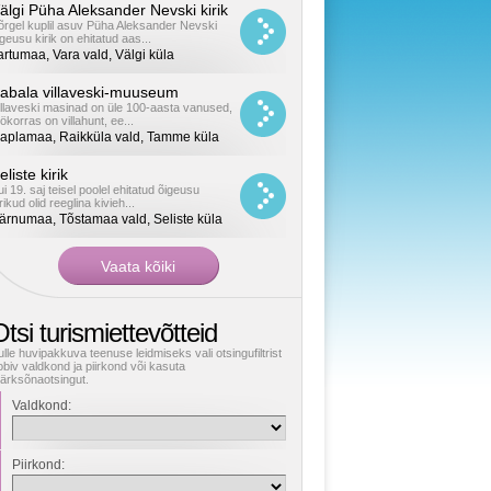
älgi Püha Aleksander Nevski kirik
õrgel kuplil asuv Püha Aleksander Nevski
igeusu kirik on ehitatud aas...
artumaa, Vara vald, Välgi küla
abala villaveski-muuseum
illaveski masinad on üle 100-aasta vanused,
öökorras on villahunt, ee...
aplamaa, Raikküla vald, Tamme küla
eliste kirik
ui 19. saj teisel poolel ehitatud õigeusu
rikud olid reeglina kivieh...
ärnumaa, Tõstamaa vald, Seliste küla
tsi turismiettevõtteid
ulle huvipakkuva teenuse leidmiseks vali otsingufiltrist
obiv valdkond ja piirkond või kasuta
ärksõnaotsingut.
Valdkond:
Piirkond: