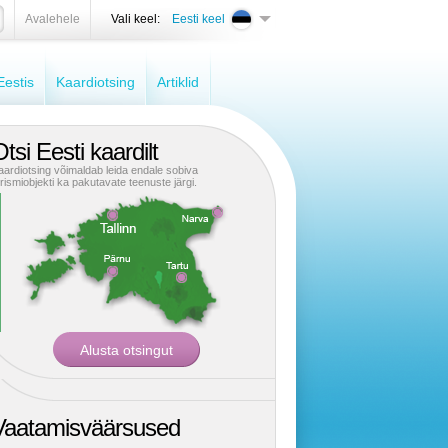
Avalehele
Vali keel:
Eesti keel
estis
Kaardiotsing
Artiklid
tsi Eesti kaardilt
aardiotsing võimaldab leida endale sobiva
urismiobjekti ka pakutavate teenuste järgi.
Vaatamisväärsused