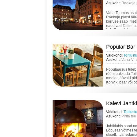
Asukoht:
Raekoja p
Vana Toomas asub 
Raekoja platsi äär
korruse saab imetl
naudivad Tallinna
kohvikuna juba hom
Popular Bar
Valdkond:
Toitlust
Asukoht:
Vana-Viru
Populaarsus tuleb 
rõõm pakkuda Teil
meeldejäävaid pidu
Kohvik, baar või 
ja vastavalt meie s.
Kalevi Jahtk
Valdkond:
Toitlust
Asukoht:
Pirita tee
Jahtklubis saad nau
Lõbusas võtmes te
ukselt. Jahedamat