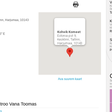
V
K
õ
T
llinn, Harjumaa, 10143
K
V
t
R
Kohvik Komeet
6" E
Estonia pst 9,
Kesklinn, Tallinn,
S
Harjumaa, 10143
K
ki
P
O
Ava suurem kaart
S
s
m
stroo Vana Toomas
us