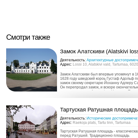
Смотри также
Замок Алатскиви (Alatskivi los
Деятельность:
Архитектурные достопримеч
Адрес:
Lossi 10, Alatskivi vald, Tartumaa, 602
Замок Алатскиви был впервые упомянут в 16
1628 году шведский короь Густаф Адольф 
замок своему секретарю Йоханну Адлеру Са
Он перепродал замок, и вскоре окончатель
владельцем стал Арвед фон Нолькен. Посл
путешествия в Шо...
Тартуская Ратушная площадь (
Деятельность:
Исторические достопримеча
Адрес:
Raekoja plats, Tartu linn, Tartumaa
Тартуская Ратушная площадь - классическ
перед Ратушей. Традиционно площадь