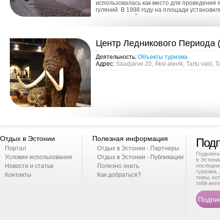
использовалась как место для проведения 
гуляний. В 1998 году на площади установи
со скульптурой целующихся студентов.
Центр Ледникового Периода (
Деятельность:
Oбъекты туризма
Адрес:
Saadjärve 20, Äksi alevik, Tartu vald, 
Отдых в Эстонии
Полезная информация
Подп
Портал
Отдых в Эстонии - Партнеры
Подключи
Условия использования
Отдых в Эстонии - Публикации
в Эстони
Новости и статьи
Полезно знать
последни
туризма. 
Контакты
Как добраться?
темы, ко
тебя инте