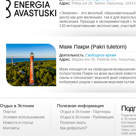
Адрес:
Põhja pst 29, Tallinn, Harjumaa, 10415
«Энергия» - это веселый, образовательный
центр как для маленьких, так и для взрослы
любознаек. Приходи и экспериментируй с б
130 интерактивными экспонатами, участвуй
представлениях научного театра или иссле
секреты космоса в...
Маяк Пакри (Pakri tuletorn)
Деятельность:
Свободное время
Адрес:
Majaka tee 39, Paldiski linn, Harjumaa
Маяк находится на природном возвышении
полуострова Пакри на краю высокой извест
скалы и обозначает морской край северног
побережья рядом с важным морским путем.
могло быть возведено на высоком берегу п
Пакри уже во врем...
Отдых в Эстонии
Полезная информация
Подп
Портал
Отдых в Эстонии - Партнеры
Подключи
Условия использования
Отдых в Эстонии - Публикации
в Эстони
Новости и статьи
Полезно знать
последни
туризма. 
Контакты
Как добраться?
темы, ко
тебя инте