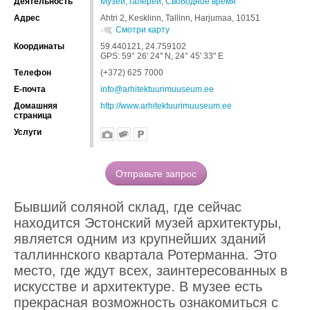
Деятельность
Музеи, галереи
,
Свободное время
Адрес
Ahtri 2, Kesklinn, Tallinn, Harjumaa, 10151
Смотри карту
Координаты
59.440121, 24.759102
GPS: 59° 26' 24" N, 24° 45' 33" E
Tелефон
(+372) 625 7000
Е-почта
info@arhitektuurimuuseum.ee
Домашняя
http://www.arhitektuurimuuseum.ee
страница
Услуги
Бывший соляной склад, где сейчас
находится Эстонский музей архитектуры,
является одним из крупнейших зданий
таллиннского квартала Ротерманна. Это
место, где ждут всех, заинтересованных в
искусстве и архитектуре. В музее есть
прекрасная возможность ознакомиться с