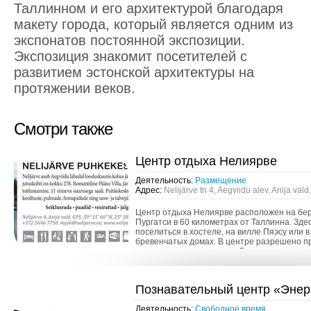
Таллинном и его архитектурой благодаря
макету города, который является одним из
экспонатов постоянной экспозиции.
Экспозиция знакомит посетителей с
развитием эстонской архитектуры на
протяжении веков.
Смотри также
Центр отдыха Нелиярве
Деятельность:
Размещение
Адрес:
Nelijärve tn 4, Aegviidu alev, Anija va
Центр отдыха Нелиярве расположен на бер
Пургатси в 60 километрах от Таллинна. Зде
поселиться в хостеле, на вилле Пяэсу или в
бревенчатых домах. В центре разрешено 
с домашними питомцами. В стоимость про
входит завтрак. ...
Познавательный центр «Энер
Деятельность:
Свободное время