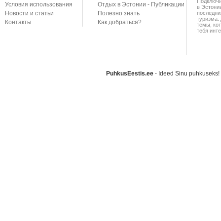
Подключи
Условия использования
Отдых в Эстонии - Публикации
в Эстони
Новости и статьи
Полезно знать
последни
туризма. 
Контакты
Как добраться?
темы, ко
тебя инте
PuhkusEestis.ee
- Ideed Sinu puhkusek