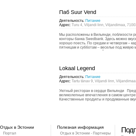
Паб Suur Vend
Деятельность:
Питание
Адрес:
Turu 4, Viljandi linn, Viljandimaa, 7100
Мы расположены в Вильянди, поблизости р
конторы банка Swedbank. Здесь можно вкус
хорошо поесть. По средам и четвергам – ка
пятницам и субботам – веселье под живую м
распоряжении маленькой компании – прива
с джак...
Lokaal Legend
Деятельность:
Питание
Адрес:
Tartu tänav 9, Viljandi linn, Viljandima
Уютный ресторан в сердце Вильянди Пред
великолепные впечатления в самом центр
Качественные продукты и продуманные в
Отдых в Эстонии
Полезная информация
Подп
Портал
Отдых в Эстонии - Партнеры