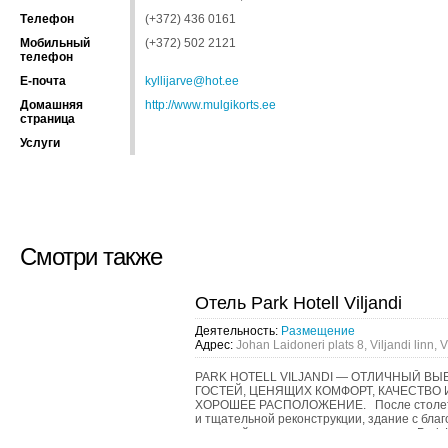
Tелефон
(+372) 436 0161
Мобильный
(+372) 502 2121
телефон
Е-почта
kyllijarve@hot.ee
Домашняя
http://www.mulgikorts.ee
страница
Услуги
Смотри также
Отель Park Hotell Viljandi
Деятельность:
Размещение
Адрес:
Johan Laidoneri plats 8, Viljandi linn,
PARK HOTELL VILJANDI — ОТЛИЧНЫЙ ВЫ
ГОСТЕЙ, ЦЕНЯЩИХ КОМФОРТ, КАЧЕСТВО 
ХОРОШЕЕ РАСПОЛОЖЕНИЕ. После столет
и тщательной реконструкции, здание с бла
историей открылось в качестве отеля. Park H
Viljand...