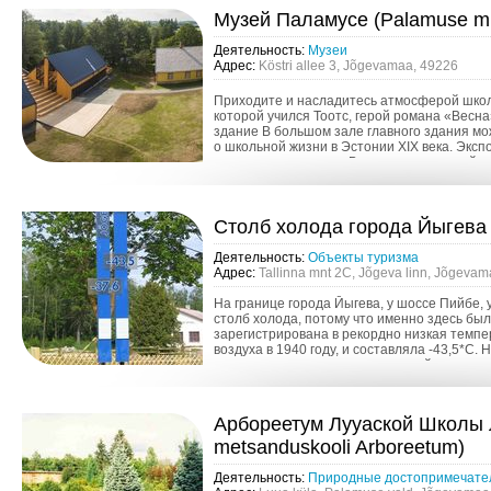
Mузей Паламусе (Palamuse 
Деятельность:
Музеи
Адрес:
Köstri allee 3, Jõgevamaa, 49226
Приходите и насладитесь атмосферой школ
которой учился Тоотс, герой романа «Весна
здание В большом зале главного здания мо
о школьной жизни в Эстонии XIX века. Эксп
посвящена повести «Весна», написанной ко
Cтолб холода города Йыгева 
Деятельность:
Oбъекты туризма
Адрес:
Tallinna mnt 2C, Jõgeva linn, Jõgeva
На границе города Йыгева, у шоссе Пийбе,
столб холода, потому что именно здесь бы
зарегистрирована в рекордно низкая темп
воздуха в 1940 году, и составляла -43,5*C. 
записан еще один температурный показатель
Арбореетум Лууаской Школы 
metsanduskooli Arboreetum)
Деятельность:
Природные достопримечате