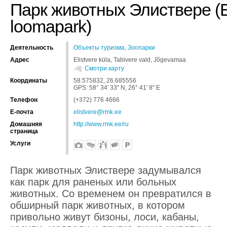
Парк животных Элиствере (El
loomapark)
Деятельность
Oбъекты туризма
,
Зоопарки
Адрес
Elistvere küla, Tabivere vald, Jõgevamaa
Смотри карту
Координаты
58.575832, 26.685556
GPS: 58° 34' 33" N, 26° 41' 8" E
Tелефон
(+372) 776 4666
Е-почта
elistvere@rmk.ee
Домашняя
http://www.rmk.ee/ru
страница
Услуги
Парк животных Элиствере задумывался
как парк для раненых или больных
животных. Со временем он превратился в
обширный парк животных, в котором
привольно живут бизоны, лоси, кабаны,