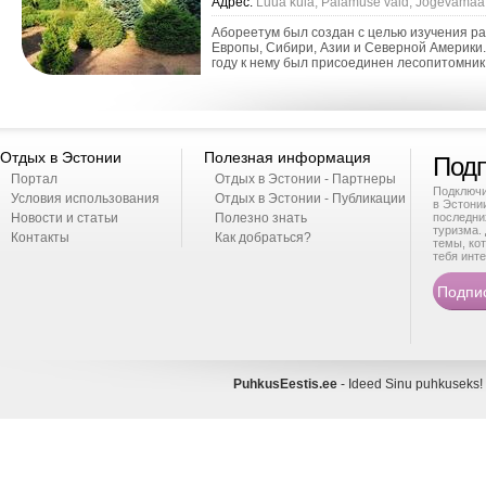
Адрес:
Luua küla, Palamuse vald, Jõgevamaa
Абореетум был создан с целью изучения р
Европы, Сибири, Азии и Северной Америки.
году к нему был присоединен лесопитомни
Отдых в Эстонии
Полезная информация
Подп
Портал
Отдых в Эстонии - Партнеры
Подключи
Условия использования
Отдых в Эстонии - Публикации
в Эстони
Новости и статьи
Полезно знать
последни
туризма. 
Контакты
Как добраться?
темы, ко
тебя инте
PuhkusEestis.ee
- Ideed Sinu puhkusek