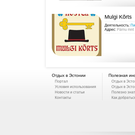
распоряжении ма
с джак...
Mulgi Kõrts
Деятельность:
Пи
Адрес:
Pärnu mnt 1
Отдых в Эстонии
Полезная и
Портал
Отдых в Эсто
Условия использования
Отдых в Эсто
Новости и статьи
Полезно зна
Контакты
Как добратьс