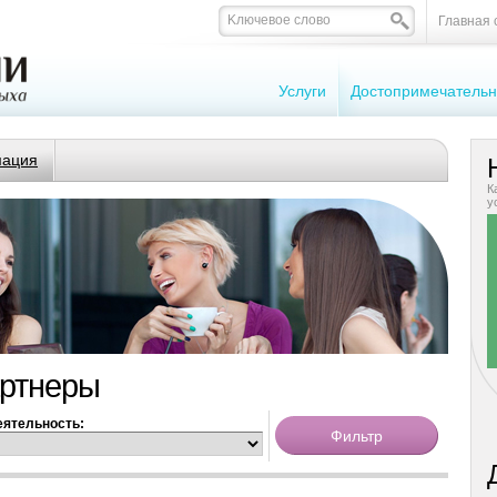
Главная 
Услуги
Достопримечательн
мация
К
у
артнеры
еятельность: