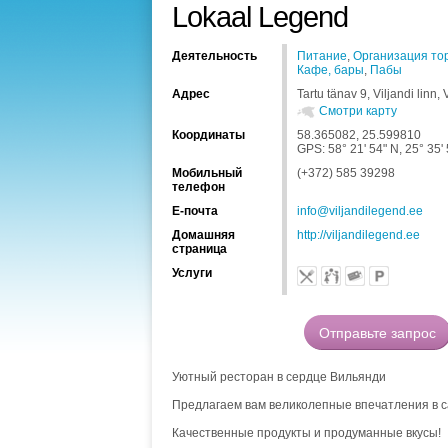
Lokaal Legend
Деятельность
Питание
,
Организация то
Кафе, бары
,
Пабы
Адрес
Tartu tänav 9, Viljandi linn
Смотри карту
Координаты
58.365082, 25.599810
GPS: 58° 21' 54" N, 25° 35'
Мобильный
(+372) 585 39298
телефон
Е-почта
info@viljandilegend.ee
Домашняя
http://viljandilegend.ee
страница
Услуги
Уютный ресторан в сердце Вильянди
Предлагаем вам великолепные впечатления в 
Качественные продукты и продуманные вкусы!