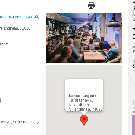
Ж
(
В
р
ржеств и мероприятий
,
T
, Viljandimaa, 71020
П
М
m
1
 59" E
п
I
П
б
P
Lokaal Legend
Tartu tänav 9,
Viljandi linn,
В
Viljandimaa, 71020
н
самом центре Вильянди