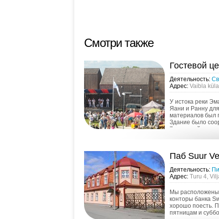
Смотри также
Гостевой ц
Деятельность:
Св
Адрес:
Vaibla küla
У истока реки Эм
Яани и Ранну для
материалов был 
Здание было соо
7 волостей и пр
...
Паб Suur V
Деятельность:
Пи
Адрес:
Turu 4, Vil
Мы расположены 
конторы банка Sw
хорошо поесть. П
пятницам и суббо