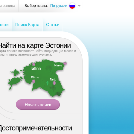
страница
Выбор языка:
По-русски
ости
Поиск Карта
Cтатьи
Найти на карте Эстонии
арта поиска позволяет найти подходящие места и
слуги, предлагаемые для туризма.
Достопримечательности