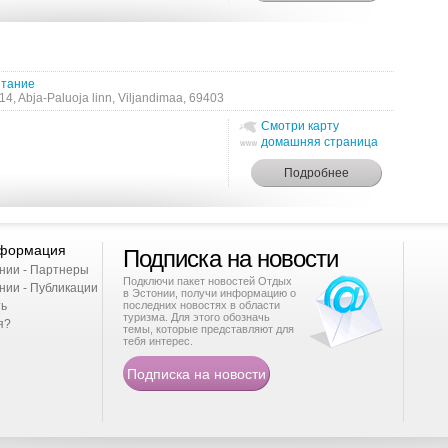
ленькой компании – приватная баня
тание
4, Abja-Paluoja linn, Viljandimaa, 69403
Смотри карту
домашняя страница
нформация
Подписка на новости
нии - Партнеры
Подключи пакет новостей Отдых
нии - Публикации
в Эстонии, получи информацию о
ть
последних новостях в области
туризма. Для этого обозначь
я?
темы, которые представляют для
тебя интерес.