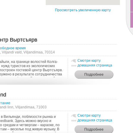
Просмотреть увеличенную карту
ентр Выртсъярв
ободное время
, Viljandi vald, Viljandimaa, 70314
Смотри карту
айыги, на границе волостей Колга-
домашняя страница
 нужд туристов из экологических
построен гостевой центр Выртсъярв.
ружено в результате сотрудничества
инадлежит фонду «Выртсъярв». Здесь
end
тание
jandi linn, Viljandimaa, 71003
Смотри карту
в Вильянди, поблизости рынка и
домашняя страница
edbank. Здесь можно вкусно и
о средам и четвергам – караоке, по
там – веселье под живую музыку. В