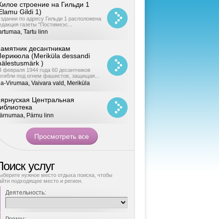
илое строение на Гильди 1
Elamu Gildi 1)
 здании по адресу Гильди 1 расположена
едакция газеты "Постимеэс...
artumaa, Tartu linn
амятник десантникам
ерикюла (Meriküla dessandi
älestusmärk )
4 февраля 1944 года 60 десантников
огибли под огнем фашистов, защищая...
da-Virumaa, Vaivara vald, Meriküla
ярнуская Центральная
иблиотека
ärnumaa, Pärnu linn
Поиск услуг
ыберите нужное место отдыха поиска, чтобы
айти подходящее место и регион.
Деятельность: