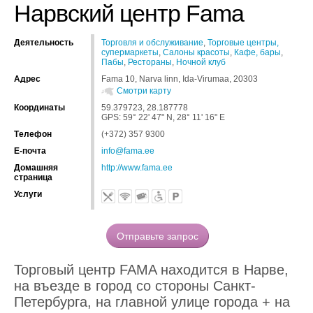
Нарвский центр Fama
Деятельность
Торговля и обслуживание
,
Торговые центры,
супермаркеты
,
Салоны красоты
,
Кафе, бары
,
Пабы
,
Рестораны
,
Ночной клуб
Адрес
Fama 10, Narva linn, Ida-Virumaa, 20303
Смотри карту
Координаты
59.379723, 28.187778
GPS: 59° 22' 47" N, 28° 11' 16" E
Tелефон
(+372) 357 9300
Е-почта
info@fama.ee
Домашняя
http://www.fama.ee
страница
Услуги
Торговый центр FAMA находится в Нарве,
на въезде в город со стороны Санкт-
Петербурга, на главной улице города + на