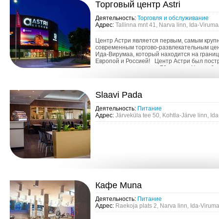
Торговый центр Astri
Деятельность:
Торговля и обслуживание
Адрес:
Tallinna mnt 41, Narva linn, Ida-Virum
Центр Астри является первым, самым круп
современным торгово-развлекательным це
Ида-Вирумаа, который находится на грани
Европой и Россией! Центр Астри был пост
прошлом веке, в конце 70-х годов. Центр был
Slaavi Pada
Деятельность:
Питание
Адрес:
Järveküla tee 50, Kohtla-Järve linn, I
Кафе Muna
Деятельность:
Питание
Адрес:
Raekoja plats 2, Narva linn, Ida-Virum