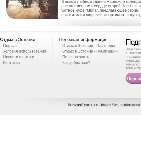
В новом учебном здании Нарвского колледж
расположенном в сердце старой Нарвы, на
уютное кафе "Muna", предлагающее своим
посетителям широкий ассортимент закусок,
обеденных блюд и меню для ужина, а такж
десерты. Кроме того, и...
Отдых в Эстонии
Полезная информация
Подп
Портал
Отдых в Эстонии - Партнеры
Подключи
Условия использования
Отдых в Эстонии - Публикации
в Эстони
Новости и статьи
Полезно знать
последни
туризма. 
Контакты
Как добраться?
темы, ко
тебя инте
PuhkusEestis.ee
- Ideed Sinu puhkusek