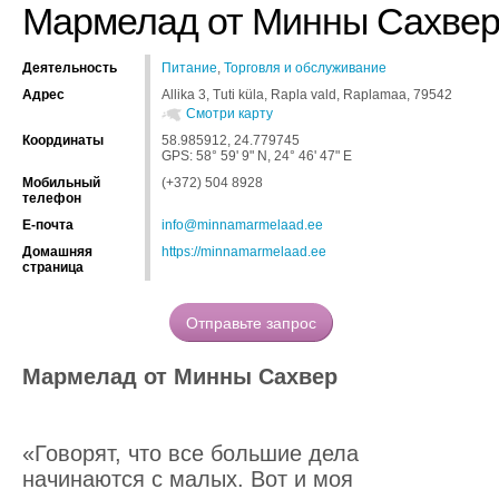
Мармелад от Минны Сахве
Деятельность
Питание
,
Торговля и обслуживание
Адрес
Allika 3, Tuti küla, Rapla vald, Raplamaa, 79542
Смотри карту
Координаты
58.985912, 24.779745
GPS: 58° 59' 9" N, 24° 46' 47" E
Мобильный
(+372) 504 8928
телефон
Е-почта
info@minnamarmelaad.ee
Домашняя
https://minnamarmelaad.ee
страница
Мармелад от Минны Сахвер
«Говорят, что все большие дела
начинаются с малых. Вот и моя