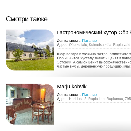
Смотри также
Гастрономический хутор Ööbi
Деятельность:
Питание
Адрес:
Ööbiku talu, Kuimetsa küla, Rapla val
Шеф-повара и хозяина гастрономического 
Ööbiku Антса Уусталу знают и ценят в повар
Эстонии. А сам он ценит высококачественн
чистые вкусы, деревенскую продукцию, кла
кулинарные приемы и тонкую элегантную се
...
Marju kohvik
Деятельность:
Питание
Адрес:
Hariduse 3, Rapla linn, Raplamaa, 79