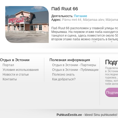
Паб Ruut 66
Деятельность:
Питание
Адрес:
Pärnu mnt 44, Märjamaa alev, Märjam
Паб Ruut 66 расположен у главной улицы п
Мярьямаа. На первом этаже паба находится
танцпол и сцена, здесь поместится около 50
втором этаже паба можно поиграть в билья
помещение рассчитано на 37 человек. Летом
Отдых в Эстонии
Полезная информация
Подп
Портал
Отдых в Эстонии - Партнеры
Подключи
Условия использования
Отдых в Эстонии - Публикации
в Эстони
Новости и статьи
Полезно знать
последни
туризма. 
Контакты
Как добраться?
темы, ко
тебя инте
PuhkusEestis.ee
- Ideed Sinu puhkusek