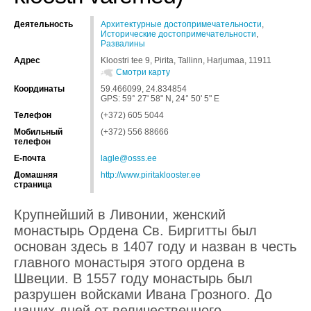
Деятельность
Архитектурные достопримечательности
,
Исторические достопримечательности
,
Развалины
Адрес
Kloostri tee 9, Pirita, Tallinn, Harjumaa, 11911
Смотри карту
Координаты
59.466099, 24.834854
GPS: 59° 27' 58" N, 24° 50' 5" E
Tелефон
(+372) 605 5044
Мобильный
(+372) 556 88666
телефон
Е-почта
lagle@osss.ee
Домашняя
http://www.piritaklooster.ee
страница
Крупнейший в Ливонии, женский
монастырь Ордена Св. Биргитты был
основан здесь в 1407 году и назван в честь
главного монастыря этого ордена в
Швеции. В 1557 году монастырь был
разрушен войсками Ивана Грозного. До
наших дней от величественного