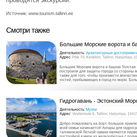
проводятся экскурсии.
Источник: www.tourism.tallinn.ee
Смотри также
Большие Морские ворота и б
Деятельность:
Архитектурные достопримеч
Адрес:
Pikk 70, Kesklinn, Tallinn, Harjumaa, 
Большие Морские ворота и башню Толстая
построили для защиты города со стороны м
также для того. чтобы произвести впечатле
гостей, прибывающих в город по морю. Бол
Морские ворота, построенные в одно время
городской стеной, нах...
Гидрогавань - Эстонский Мор
Деятельность:
Музеи
Адрес:
Vesilennuki 6, Tallinn, Harjumaa, 1041
Добро пожаловать на борт, большое прикл
всей семьи начинается! Ангары для гидрос
таллиннской Летной гавани являются перв
постройкой в мире из железобетона с полу