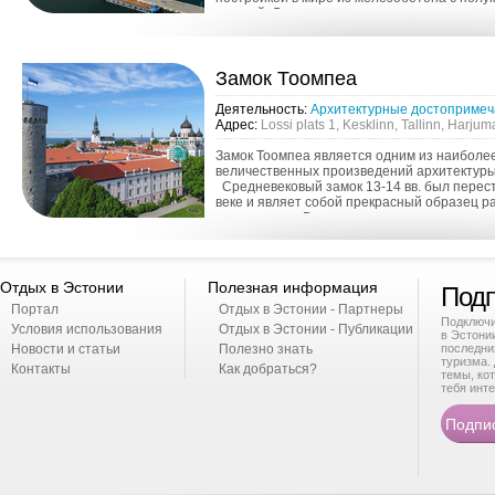
крышей. Летная гавань - экспозиция истори
кораблей...
Замок Тоомпеа
Деятельность:
Архитектурные достопримеч
Адрес:
Lossi plats 1, Kesklinn, Tallinn, Harju
Замок Тоомпеа является одним из наиболе
величественных произведений архитектуры
Средневековый замок 13-14 вв. был перест
веке и являет собой прекрасный образец р
классицизма. В наши дни в замке находится 
Отдых в Эстонии
Полезная информация
Подп
Портал
Отдых в Эстонии - Партнеры
Подключи
Условия использования
Отдых в Эстонии - Публикации
в Эстони
Новости и статьи
Полезно знать
последни
туризма. 
Контакты
Как добраться?
темы, ко
тебя инте